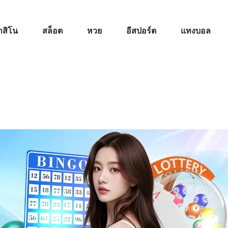
าสิโน
สล็อต
หวย
อีสปอร์ต
แทงบอล