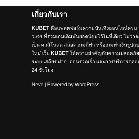
เกี่ยวกับเรา
KUBET
คือแพลตฟอร์มความบันเทิงออนไลน์ครบ
วงจร ที่รวมเกมเดิมพันยอดนิยมไว้ในที่เดียว ไม่ว่าจ
เป็น คาสิโนสด สล็อต เกมกีฬา หรือเกมทำเงินรูปแ
ใหม่ เว็บ
KUBET
ให้ความสำคัญกับความปลอดภัย
ระบบเสถียร ฝาก–ถอนรวดเร็ว และการบริการตลอ
24 ชั่วโมง
Neve
| Powered by
WordPress