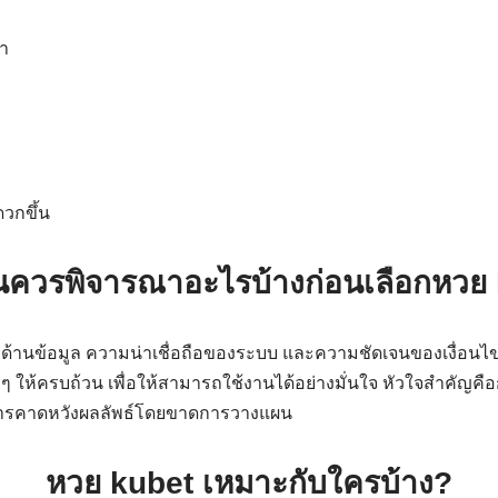
ลา
วกขึ้น
งานควรพิจารณาอะไรบ้างก่อนเลือกหวย
ยด้านข้อมูล ความน่าเชื่อถือของระบบ และความชัดเจนของเงื่อนไขก
 ให้ครบถ้วน เพื่อให้สามารถใช้งานได้อย่างมั่นใจ หัวใจสำคัญค
าการคาดหวังผลลัพธ์โดยขาดการวางแผน
หวย kubet เหมาะกับใครบ้าง?