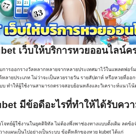
bet เว็บให้บริการหวยออนไลน์
แบบการออกรางวัลหลากหลายจากหลายประเทศมาไว้ในแพลตฟอร์มเ
งได้หลายประเภท ไม่ว่าจะเป็นหวยรายวัน รายสัปดาห์ หรือหวยที่อ
บบ ทำให้ผู้ใช้งานสามารถตรวจสอบย้อนหลังและวิเคราะห์แนวโน้ม
bet มีข้อดีอะไรที่ทำให้ได้รับคว
ย์ผู้ใช้งานในยุคดิจิทัล ไม่ต้องพึ่งพาช่องทางแบบดั้งเดิม ลดข้อจ
างแผนเป็นไปอย่างเป็นระบบ ข้อดีหลักของหวย kubet ได้แก่