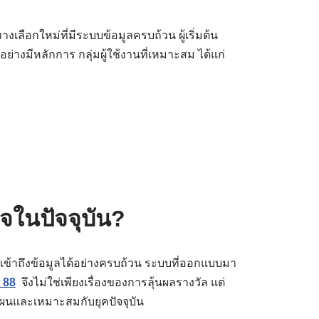
ือกใหม่ที่มีระบบข้อมูลครบถ้วน ผู้เริ่มต้น
่างมีหลักการ กลุ่มผู้ใช้งานที่เหมาะสม ได้แก่
ใจในปัจจุบัน?
ข้าถึงข้อมูลได้อย่างครบถ้วน ระบบที่ออกแบบมา
 88
จึงไม่ใช่เพียงเรื่องของการลุ้นผลรางวัล แต่
แผนและเหมาะสมกับยุคปัจจุบัน