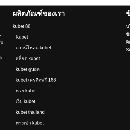
ผลิตภัณฑ์ของเรา
ข
kubet 88
น
ะ
ข
Kubet
บบ
ติ
ดาวน์โหลด kubet
S
ด
สล็อต kubet
kubet ดูบอล
kubet เครดิตฟรี 168
หวย kubet
เว็บ kubet
kubet thailand
ทางเข้า kubet