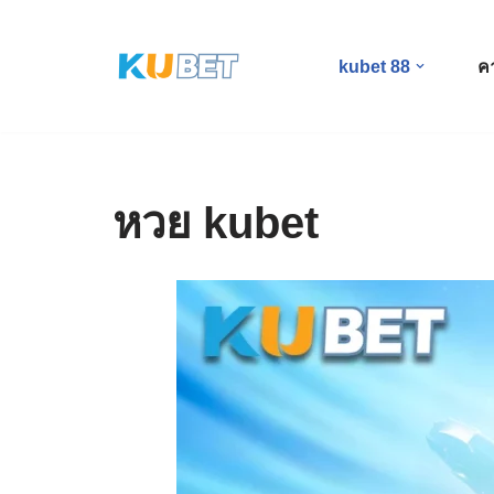
Skip
kubet 88
ค
to
content
หวย kubet